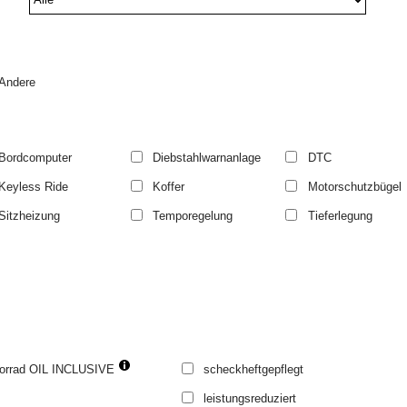
Andere
Bordcomputer
Diebstahlwarnanlage
DTC
Keyless Ride
Koffer
Motorschutzbügel
Sitzheizung
Temporegelung
Tieferlegung
rrad OIL INCLUSIVE
scheckheftgepflegt
leistungsreduziert