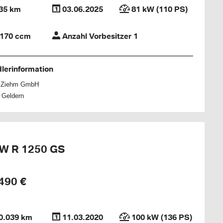
35 km
03.06.2025
81 kW (110 PS)
170 ccm
Anzahl Vorbesitzer 1
lerinformation
h Ziehm GmbH
 Geldern
W R 1250 GS
490 €
0.039 km
11.03.2020
100 kW (136 PS)