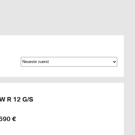
W R 12 G/S
690 €