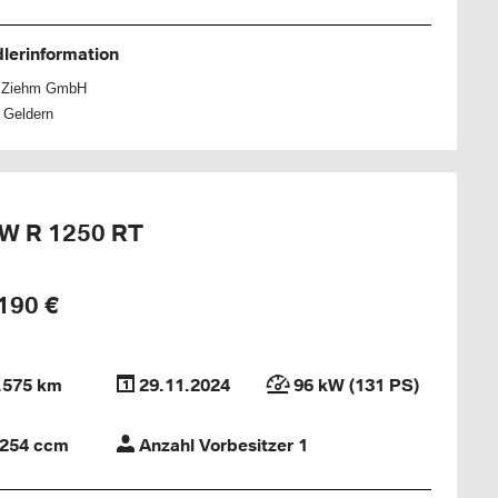
lerinformation
h Ziehm GmbH
 Geldern
W R 1250 RT
190 €
.575 km
29.11.2024
96 kW (131 PS)
254 ccm
Anzahl Vorbesitzer 1