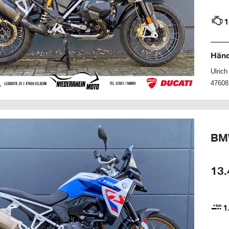
1
Händ
Ulric
47608
BM
13.
1