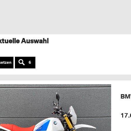
ktuelle Auswahl
setzen
6
BM
17.