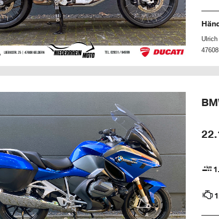
Händ
Ulric
47608
BM
22.
1
1