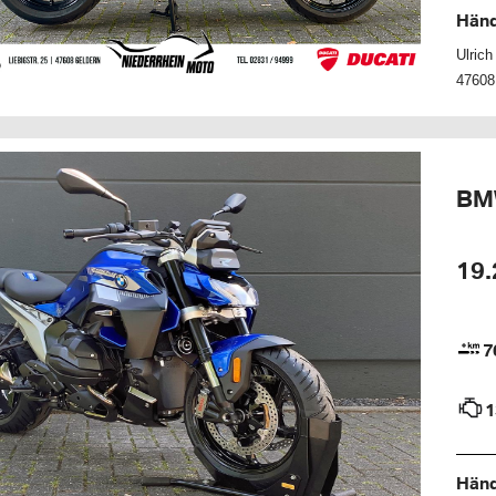
Händ
Ulric
47608
BM
19.
7
1
Händ