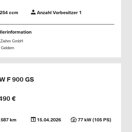
254 ccm
Anzahl Vorbesitzer 1
lerinformation
h Ziehm GmbH
 Geldern
W F 900 GS
490 €
.587 km
15.04.2026
77 kW (105 PS)