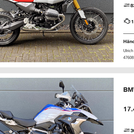
8
1
Händ
Ulric
47608
BM
17.
3