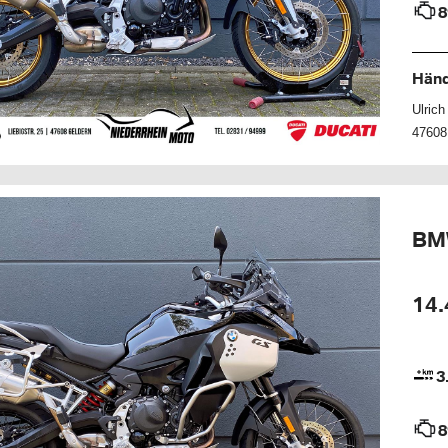
8
Händ
Ulric
47608
BMW
14.
3
8