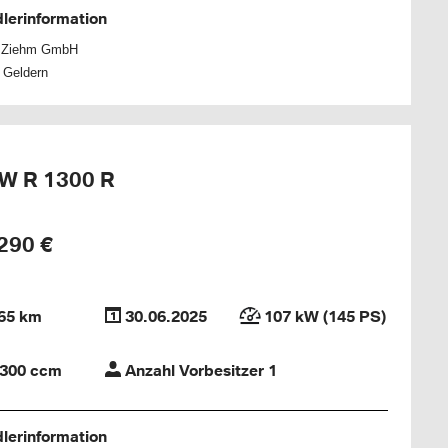
lerinformation
h Ziehm GmbH
 Geldern
W R 1300 R
290 €
65 km
30.06.2025
107 kW (145 PS)
300 ccm
Anzahl Vorbesitzer 1
lerinformation